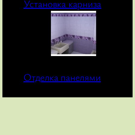
Установка карниза
Отделка панелями
Связаться с нами
hatsapp